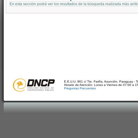
En esta sección podrá ver los resultados de la búsqueda realizada más arri
E.E.U.U. 961 c/ Tte. Fariña. Asunción, Paraguay - 
Horario de Atención: Lunes a Viernes de 07:00 a 1
Preguntas Frecuentes