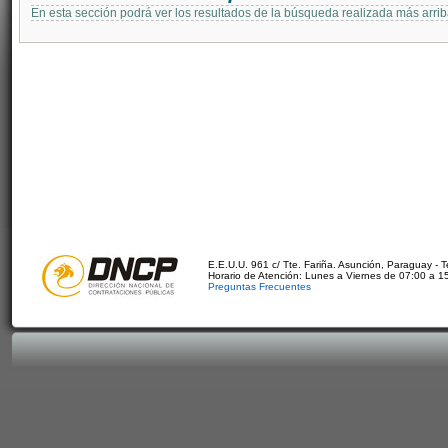
En esta sección podrá ver los resultados de la búsqueda realizada más arri
E.E.U.U. 961 c/ Tte. Fariña. Asunción, Paraguay - 
Horario de Atención: Lunes a Viernes de 07:00 a 1
Preguntas Frecuentes