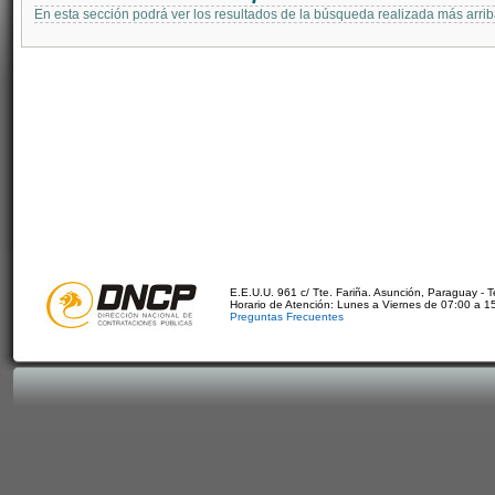
En esta sección podrá ver los resultados de la búsqueda realizada más arri
E.E.U.U. 961 c/ Tte. Fariña. Asunción, Paraguay - 
Horario de Atención: Lunes a Viernes de 07:00 a 1
Preguntas Frecuentes