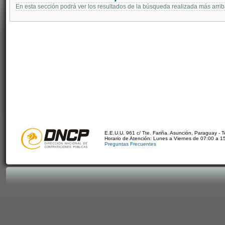
En esta sección podrá ver los resultados de la búsqueda realizada más arri
E.E.U.U. 961 c/ Tte. Fariña. Asunción, Paraguay - 
Horario de Atención: Lunes a Viernes de 07:00 a 1
Preguntas Frecuentes