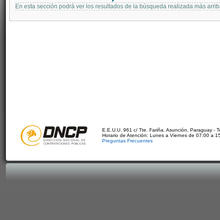
En esta sección podrá ver los resultados de la búsqueda realizada más arri
E.E.U.U. 961 c/ Tte. Fariña. Asunción, Paraguay - 
Horario de Atención: Lunes a Viernes de 07:00 a 1
Preguntas Frecuentes