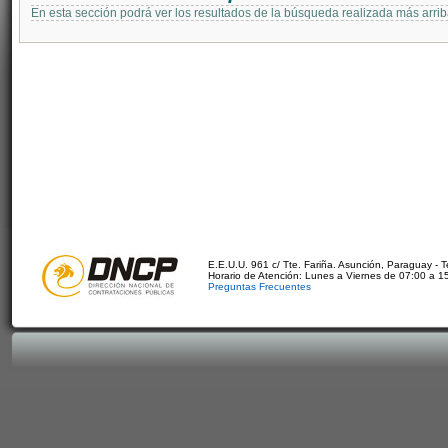
En esta sección podrá ver los resultados de la búsqueda realizada más arri
E.E.U.U. 961 c/ Tte. Fariña. Asunción, Paraguay - 
Horario de Atención: Lunes a Viernes de 07:00 a 1
Preguntas Frecuentes