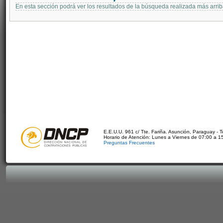
En esta sección podrá ver los resultados de la búsqueda realizada más arri
E.E.U.U. 961 c/ Tte. Fariña. Asunción, Paraguay - 
Horario de Atención: Lunes a Viernes de 07:00 a 1
Preguntas Frecuentes