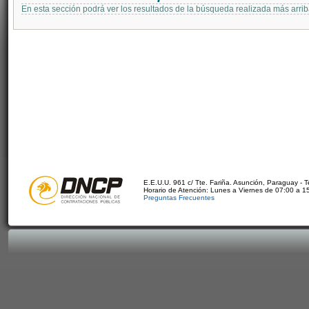
En esta sección podrá ver los resultados de la búsqueda realizada más arri
E.E.U.U. 961 c/ Tte. Fariña. Asunción, Paraguay - 
Horario de Atención: Lunes a Viernes de 07:00 a 1
Preguntas Frecuentes