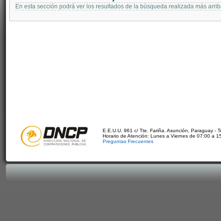
En esta sección podrá ver los resultados de la búsqueda realizada más arri
E.E.U.U. 961 c/ Tte. Fariña. Asunción, Paraguay - 
Horario de Atención: Lunes a Viernes de 07:00 a 1
Preguntas Frecuentes