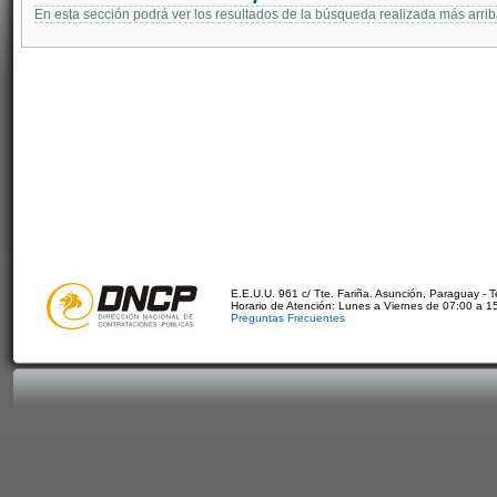
En esta sección podrá ver los resultados de la búsqueda realizada más arri
E.E.U.U. 961 c/ Tte. Fariña. Asunción, Paraguay - 
Horario de Atención: Lunes a Viernes de 07:00 a 1
Preguntas Frecuentes