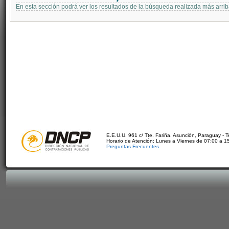
En esta sección podrá ver los resultados de la búsqueda realizada más arri
E.E.U.U. 961 c/ Tte. Fariña. Asunción, Paraguay - 
Horario de Atención: Lunes a Viernes de 07:00 a 1
Preguntas Frecuentes