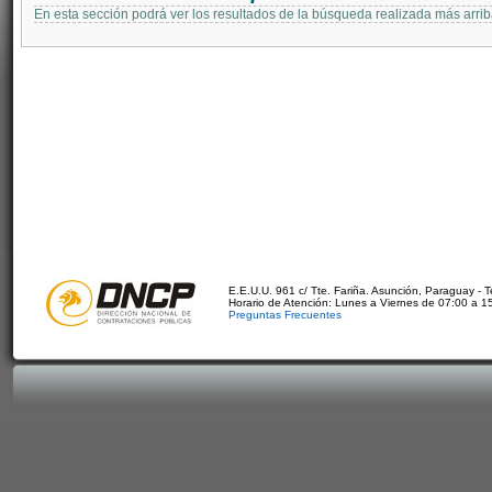
En esta sección podrá ver los resultados de la búsqueda realizada más arri
E.E.U.U. 961 c/ Tte. Fariña. Asunción, Paraguay - 
Horario de Atención: Lunes a Viernes de 07:00 a 1
Preguntas Frecuentes