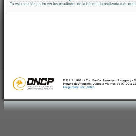
En esta sección podrá ver los resultados de la búsqueda realizada más arri
E.E.U.U. 961 c/ Tte. Fariña. Asunción, Paraguay - 
Horario de Atención: Lunes a Viernes de 07:00 a 1
Preguntas Frecuentes