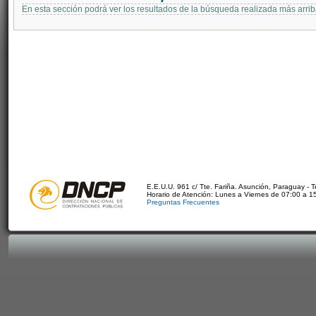
En esta sección podrá ver los resultados de la búsqueda realizada más arri
E.E.U.U. 961 c/ Tte. Fariña. Asunción, Paraguay - 
Horario de Atención: Lunes a Viernes de 07:00 a 1
Preguntas Frecuentes