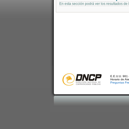
En esta sección podrá ver los resultados de
E.E.U.U. 961 
Horario de At
Preguntas Fr