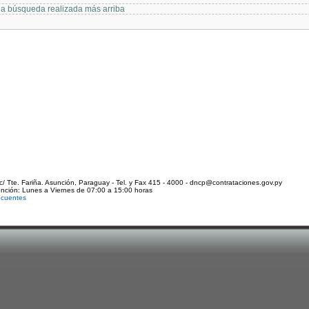
 la búsqueda realizada más arriba
c/ Tte. Fariña. Asunción, Paraguay - Tel. y Fax 415 - 4000 - dncp@contrataciones.gov.py
ención: Lunes a Viernes de 07:00 a 15:00 horas
ecuentes