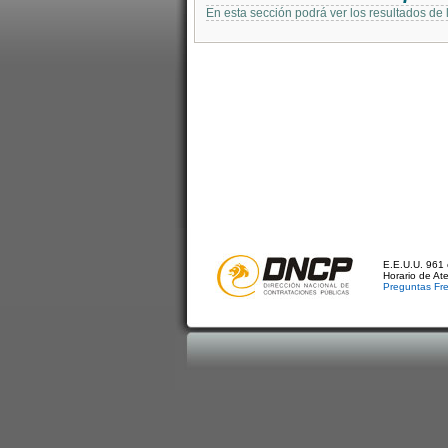
En esta sección podrá ver los resultados de
E.E.U.U. 961 
Horario de At
Preguntas Fr