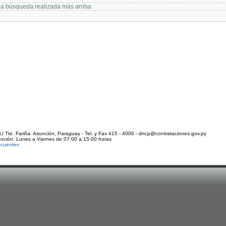
 la búsqueda realizada más arriba
c/ Tte. Fariña. Asunción, Paraguay - Tel. y Fax 415 - 4000 - dncp@contrataciones.gov.py
ención: Lunes a Viernes de 07:00 a 15:00 horas
ecuentes