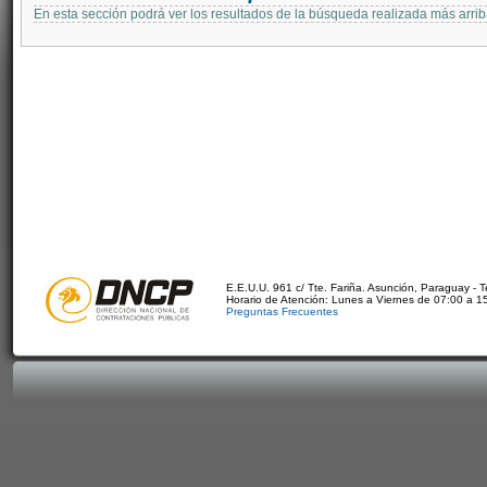
En esta sección podrá ver los resultados de la búsqueda realizada más arri
E.E.U.U. 961 c/ Tte. Fariña. Asunción, Paraguay - 
Horario de Atención: Lunes a Viernes de 07:00 a 1
Preguntas Frecuentes