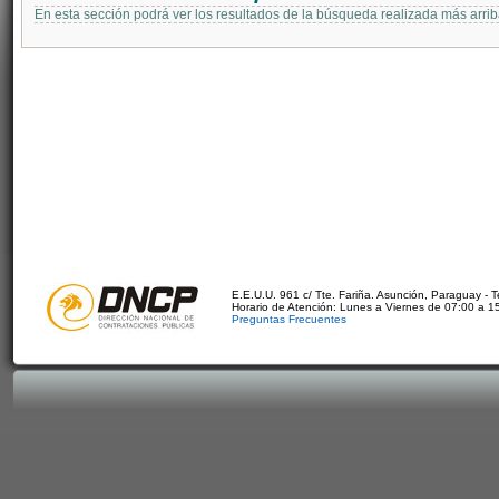
En esta sección podrá ver los resultados de la búsqueda realizada más arri
E.E.U.U. 961 c/ Tte. Fariña. Asunción, Paraguay - 
Horario de Atención: Lunes a Viernes de 07:00 a 1
Preguntas Frecuentes