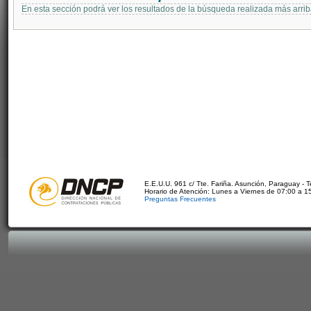
En esta sección podrá ver los resultados de la búsqueda realizada más arri
E.E.U.U. 961 c/ Tte. Fariña. Asunción, Paraguay - 
Horario de Atención: Lunes a Viernes de 07:00 a 1
Preguntas Frecuentes