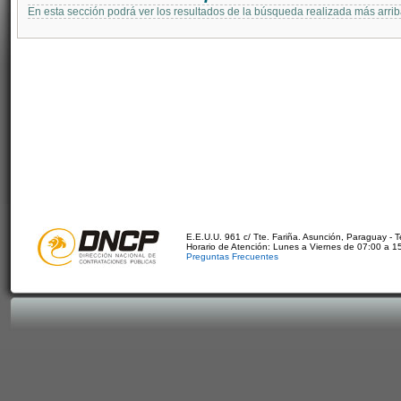
En esta sección podrá ver los resultados de la búsqueda realizada más arri
E.E.U.U. 961 c/ Tte. Fariña. Asunción, Paraguay - 
Horario de Atención: Lunes a Viernes de 07:00 a 1
Preguntas Frecuentes