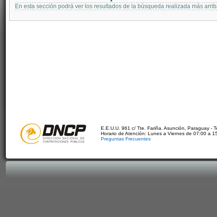
En esta sección podrá ver los resultados de la búsqueda realizada más arri
E.E.U.U. 961 c/ Tte. Fariña. Asunción, Paraguay - 
Horario de Atención: Lunes a Viernes de 07:00 a 1
Preguntas Frecuentes