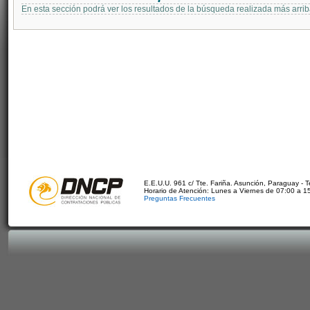
En esta sección podrá ver los resultados de la búsqueda realizada más arri
E.E.U.U. 961 c/ Tte. Fariña. Asunción, Paraguay - 
Horario de Atención: Lunes a Viernes de 07:00 a 1
Preguntas Frecuentes