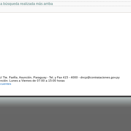
 la búsqueda realizada más arriba
c/ Tte. Fariña. Asunción, Paraguay - Tel. y Fax 415 - 4000 - dncp@contrataciones.gov.py
ención: Lunes a Viernes de 07:00 a 15:00 horas
ecuentes