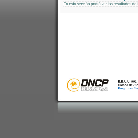
En esta sección podrá ver los resultados de
E.E.U.U. 961 
Horario de At
Preguntas Fr