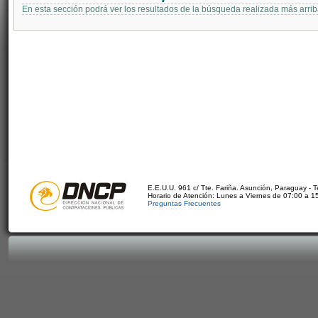
En esta sección podrá ver los resultados de la búsqueda realizada más arri
E.E.U.U. 961 c/ Tte. Fariña. Asunción, Paraguay - 
Horario de Atención: Lunes a Viernes de 07:00 a 1
Preguntas Frecuentes