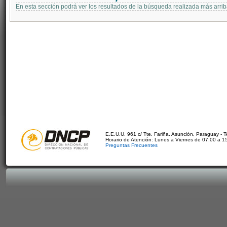
En esta sección podrá ver los resultados de la búsqueda realizada más arri
E.E.U.U. 961 c/ Tte. Fariña. Asunción, Paraguay - 
Horario de Atención: Lunes a Viernes de 07:00 a 1
Preguntas Frecuentes