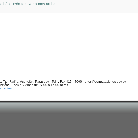
 la búsqueda realizada más arriba
c/ Tte. Fariña. Asunción, Paraguay - Tel. y Fax 415 - 4000 - dncp@contrataciones.gov.py
ención: Lunes a Viernes de 07:00 a 15:00 horas
ecuentes