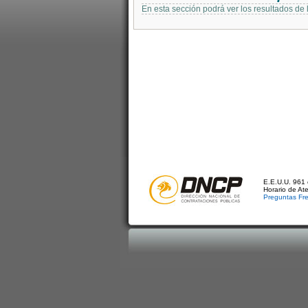
En esta sección podrá ver los resultados de
E.E.U.U. 961 
Horario de At
Preguntas Fr