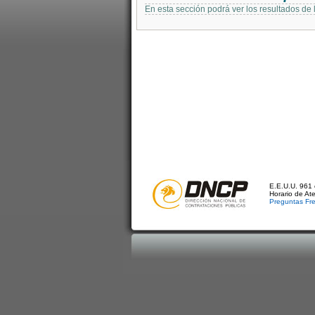
En esta sección podrá ver los resultados de
E.E.U.U. 961 
Horario de At
Preguntas Fr