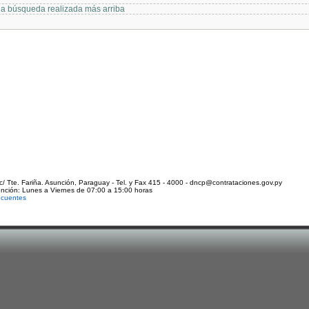
 la búsqueda realizada más arriba
c/ Tte. Fariña. Asunción, Paraguay - Tel. y Fax 415 - 4000 - dncp@contrataciones.gov.py
ención: Lunes a Viernes de 07:00 a 15:00 horas
ecuentes