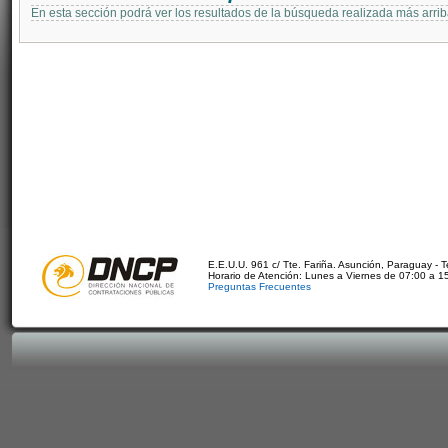
En esta sección podrá ver los resultados de la búsqueda realizada más arri
E.E.U.U. 961 c/ Tte. Fariña. Asunción, Paraguay - 
Horario de Atención: Lunes a Viernes de 07:00 a 1
Preguntas Frecuentes