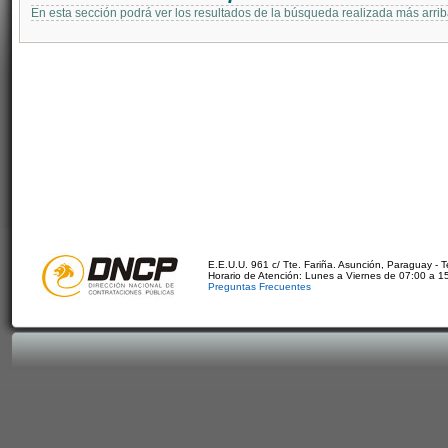
En esta sección podrá ver los resultados de la búsqueda realizada más arri
E.E.U.U. 961 c/ Tte. Fariña. Asunción, Paraguay - 
Horario de Atención: Lunes a Viernes de 07:00 a 1
Preguntas Frecuentes