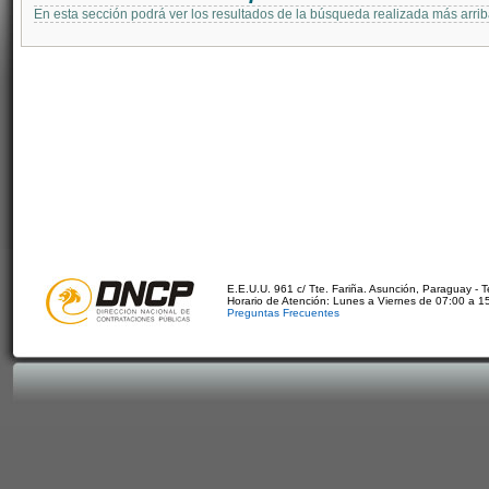
En esta sección podrá ver los resultados de la búsqueda realizada más arri
E.E.U.U. 961 c/ Tte. Fariña. Asunción, Paraguay - 
Horario de Atención: Lunes a Viernes de 07:00 a 1
Preguntas Frecuentes