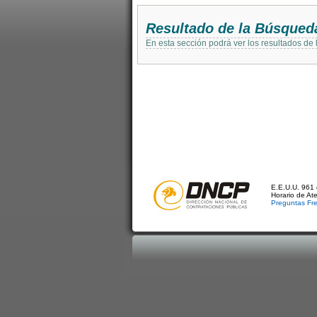
Resultado de la Búsqued
En esta sección podrá ver los resultados de
E.E.U.U. 961 
Horario de At
Preguntas Fr