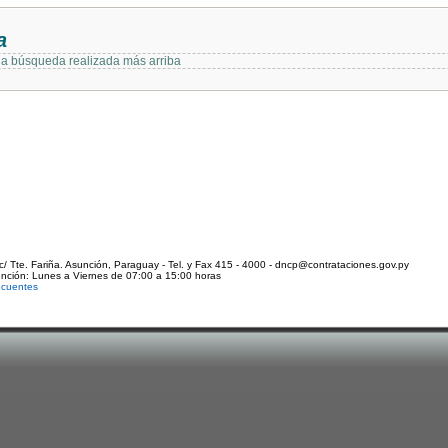
a
 la búsqueda realizada más arriba
c/ Tte. Fariña. Asunción, Paraguay - Tel. y Fax 415 - 4000 - dncp@contrataciones.gov.py
ención: Lunes a Viernes de 07:00 a 15:00 horas
ecuentes