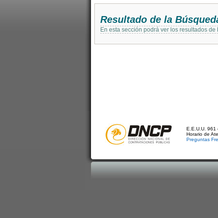
Resultado de la Búsqued
En esta sección podrá ver los resultados de
E.E.U.U. 961 
Horario de At
Preguntas Fr