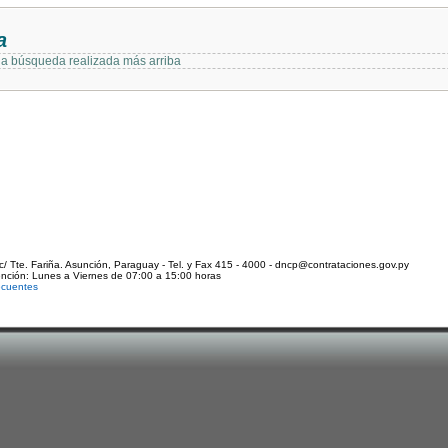
a
 la búsqueda realizada más arriba
c/ Tte. Fariña. Asunción, Paraguay - Tel. y Fax 415 - 4000 - dncp@contrataciones.gov.py
ención: Lunes a Viernes de 07:00 a 15:00 horas
ecuentes