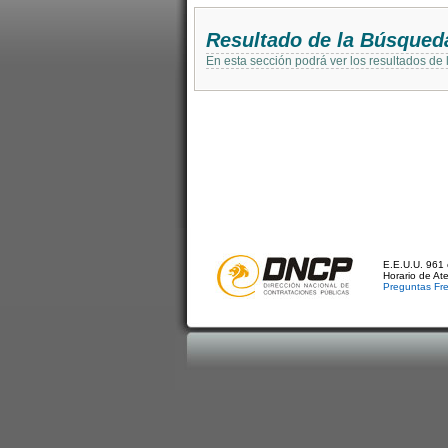
Resultado de la Búsqued
En esta sección podrá ver los resultados de
E.E.U.U. 961 
Horario de At
Preguntas Fr