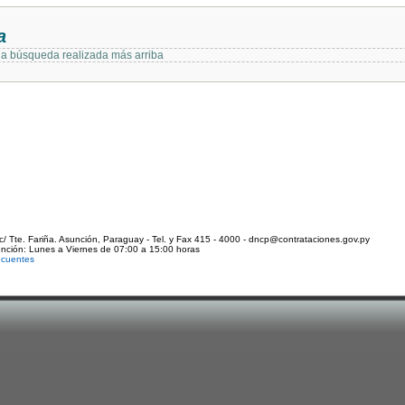
a
 la búsqueda realizada más arriba
c/ Tte. Fariña. Asunción, Paraguay - Tel. y Fax 415 - 4000 - dncp@contrataciones.gov.py
ención: Lunes a Viernes de 07:00 a 15:00 horas
ecuentes