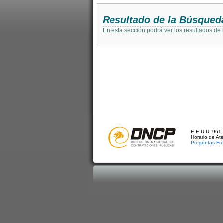
Resultado de la Búsqued
En esta sección podrá ver los resultados de
E.E.U.U. 961 
Horario de At
Preguntas Fr