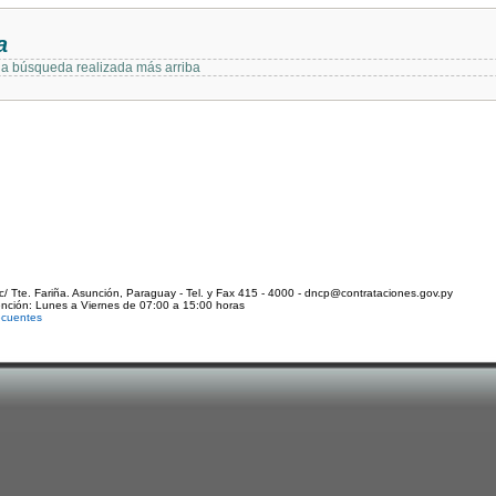
a
 la búsqueda realizada más arriba
c/ Tte. Fariña. Asunción, Paraguay - Tel. y Fax 415 - 4000 - dncp@contrataciones.gov.py
ención: Lunes a Viernes de 07:00 a 15:00 horas
ecuentes