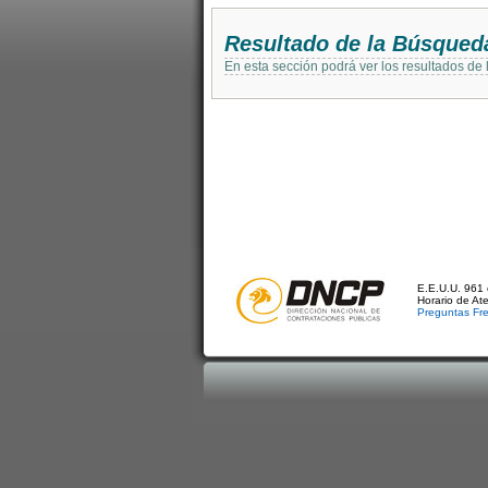
Resultado de la Búsqued
En esta sección podrá ver los resultados de
E.E.U.U. 961 
Horario de At
Preguntas Fr