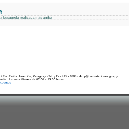
a
 la búsqueda realizada más arriba
c/ Tte. Fariña. Asunción, Paraguay - Tel. y Fax 415 - 4000 - dncp@contrataciones.gov.py
ención: Lunes a Viernes de 07:00 a 15:00 horas
ecuentes