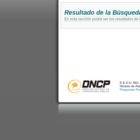
Resultado de la Búsqued
En esta sección podrá ver los resultados de
E.E.U.U. 961 
Horario de At
Preguntas Fr