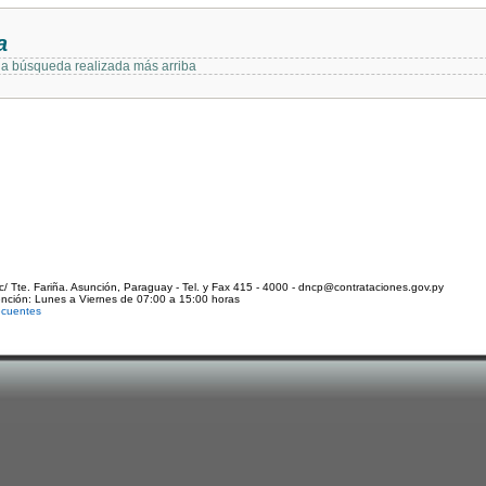
a
 la búsqueda realizada más arriba
c/ Tte. Fariña. Asunción, Paraguay - Tel. y Fax 415 - 4000 - dncp@contrataciones.gov.py
ención: Lunes a Viernes de 07:00 a 15:00 horas
ecuentes