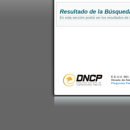
Resultado de la Búsqued
En esta sección podrá ver los resultados de
E.E.U.U. 961 
Horario de At
Preguntas Fr