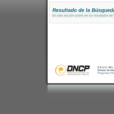
Resultado de la Búsqued
En esta sección podrá ver los resultados de
E.E.U.U. 961 
Horario de At
Preguntas Fr