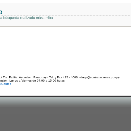
a
 la búsqueda realizada más arriba
c/ Tte. Fariña. Asunción, Paraguay - Tel. y Fax 415 - 4000 - dncp@contrataciones.gov.py
ención: Lunes a Viernes de 07:00 a 15:00 horas
ecuentes