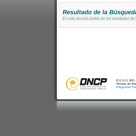
Resultado de la Búsqued
En esta sección podrá ver los resultados de
E.E.U.U. 961 
Horario de At
Preguntas Fr