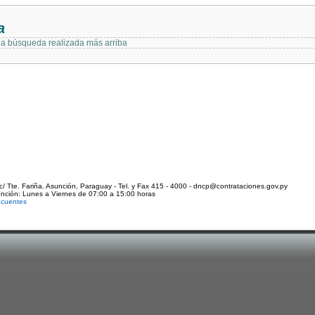
a
 la búsqueda realizada más arriba
c/ Tte. Fariña. Asunción, Paraguay - Tel. y Fax 415 - 4000 - dncp@contrataciones.gov.py
ención: Lunes a Viernes de 07:00 a 15:00 horas
ecuentes