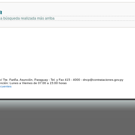
a
 la búsqueda realizada más arriba
c/ Tte. Fariña. Asunción, Paraguay - Tel. y Fax 415 - 4000 - dncp@contrataciones.gov.py
ención: Lunes a Viernes de 07:00 a 15:00 horas
ecuentes