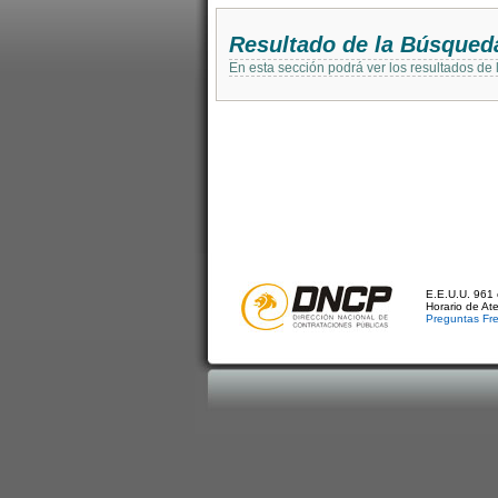
Resultado de la Búsqued
En esta sección podrá ver los resultados de
E.E.U.U. 961 
Horario de At
Preguntas Fr