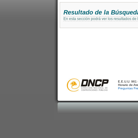
Resultado de la Búsqued
En esta sección podrá ver los resultados de
E.E.U.U. 961 
Horario de At
Preguntas Fr