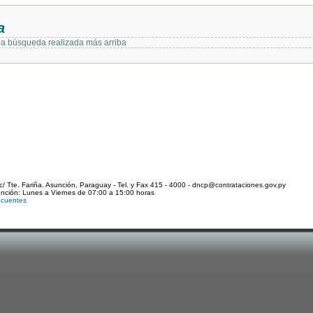
a
 la búsqueda realizada más arriba
c/ Tte. Fariña. Asunción, Paraguay - Tel. y Fax 415 - 4000 - dncp@contrataciones.gov.py
ención: Lunes a Viernes de 07:00 a 15:00 horas
ecuentes