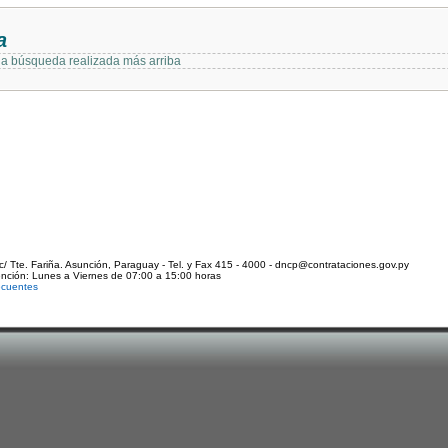
a
 la búsqueda realizada más arriba
c/ Tte. Fariña. Asunción, Paraguay - Tel. y Fax 415 - 4000 - dncp@contrataciones.gov.py
ención: Lunes a Viernes de 07:00 a 15:00 horas
ecuentes