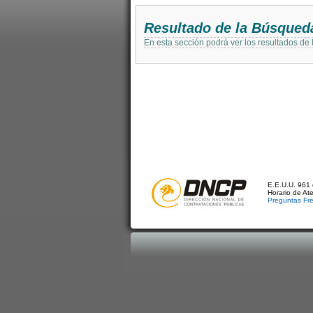
Resultado de la Búsqued
En esta sección podrá ver los resultados de
E.E.U.U. 961 
Horario de At
Preguntas Fr