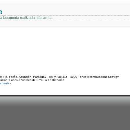
a
 la búsqueda realizada más arriba
c/ Tte. Fariña. Asunción, Paraguay - Tel. y Fax 415 - 4000 - dncp@contrataciones.gov.py
ención: Lunes a Viernes de 07:00 a 15:00 horas
ecuentes