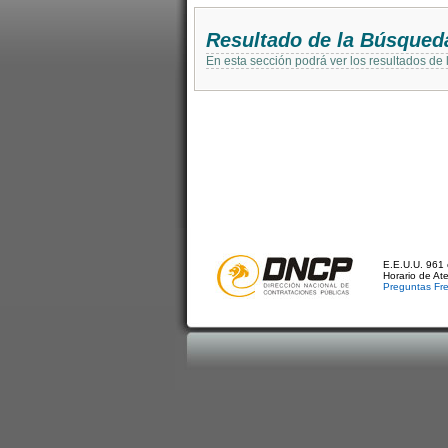
Resultado de la Búsqued
En esta sección podrá ver los resultados de
E.E.U.U. 961 
Horario de At
Preguntas Fr