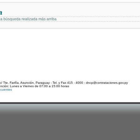
a
 la búsqueda realizada más arriba
c/ Tte. Fariña. Asunción, Paraguay - Tel. y Fax 415 - 4000 - dncp@contrataciones.gov.py
ención: Lunes a Viernes de 07:00 a 15:00 horas
ecuentes