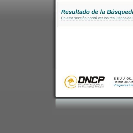
Resultado de la Búsqued
En esta sección podrá ver los resultados de
E.E.U.U. 961 
Horario de At
Preguntas Fr