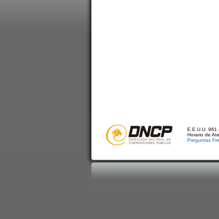
E.E.U.U. 961 
Horario de At
Preguntas Fr