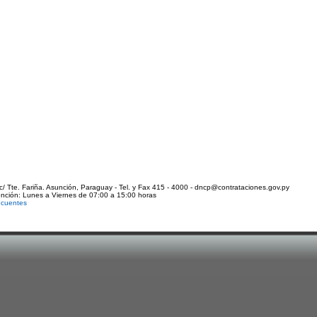
c/ Tte. Fariña. Asunción, Paraguay - Tel. y Fax 415 - 4000 - dncp@contrataciones.gov.py
ención: Lunes a Viernes de 07:00 a 15:00 horas
ecuentes