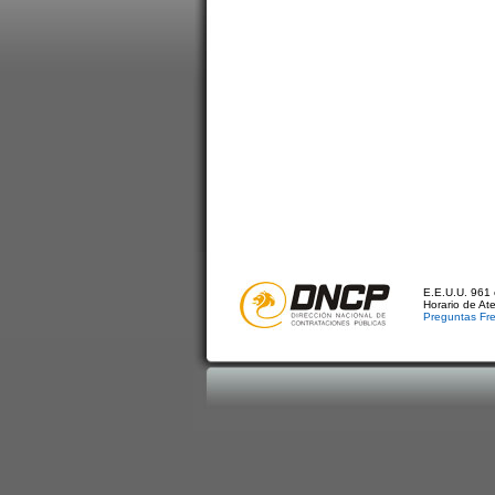
E.E.U.U. 961 
Horario de At
Preguntas Fr