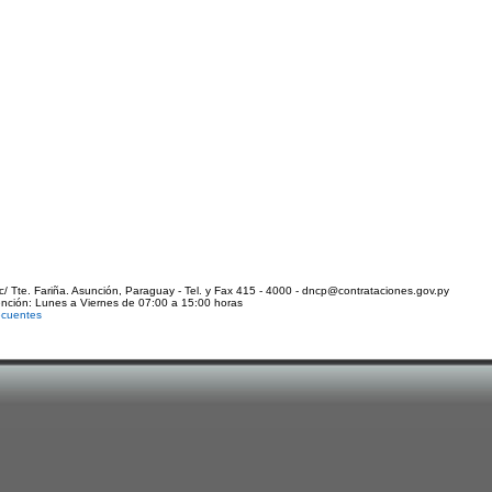
c/ Tte. Fariña. Asunción, Paraguay - Tel. y Fax 415 - 4000 - dncp@contrataciones.gov.py
ención: Lunes a Viernes de 07:00 a 15:00 horas
ecuentes