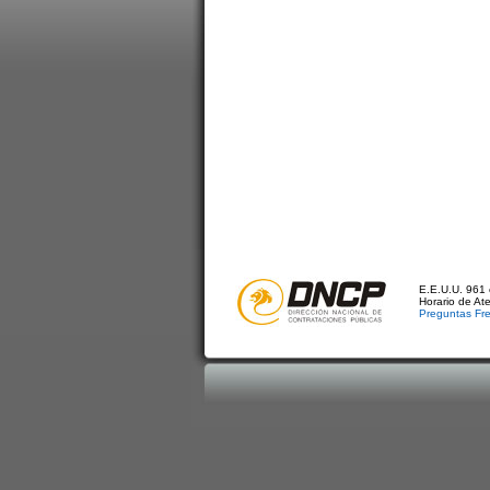
E.E.U.U. 961 
Horario de At
Preguntas Fr