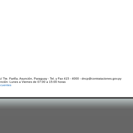
c/ Tte. Fariña. Asunción, Paraguay - Tel. y Fax 415 - 4000 - dncp@contrataciones.gov.py
ención: Lunes a Viernes de 07:00 a 15:00 horas
ecuentes