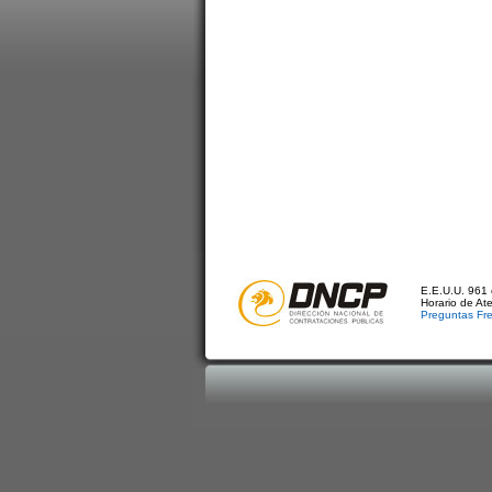
E.E.U.U. 961 
Horario de At
Preguntas Fr