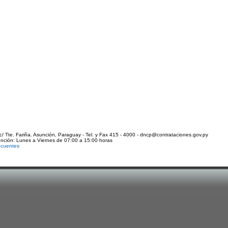
c/ Tte. Fariña. Asunción, Paraguay - Tel. y Fax 415 - 4000 - dncp@contrataciones.gov.py
ención: Lunes a Viernes de 07:00 a 15:00 horas
ecuentes