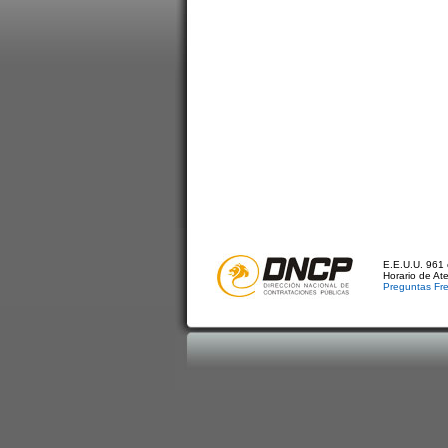
E.E.U.U. 961 
Horario de At
Preguntas Fr