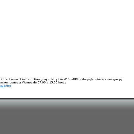
c/ Tte. Fariña. Asunción, Paraguay - Tel. y Fax 415 - 4000 - dncp@contrataciones.gov.py
ención: Lunes a Viernes de 07:00 a 15:00 horas
ecuentes