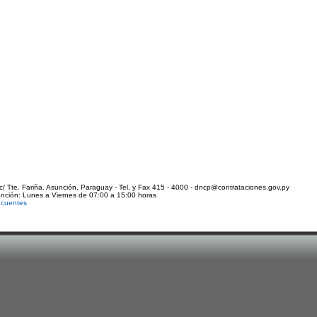
c/ Tte. Fariña. Asunción, Paraguay - Tel. y Fax 415 - 4000 - dncp@contrataciones.gov.py
ención: Lunes a Viernes de 07:00 a 15:00 horas
ecuentes