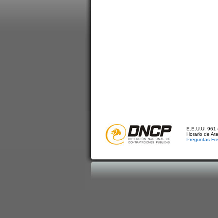
E.E.U.U. 961 
Horario de At
Preguntas Fr